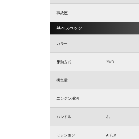
事故歴
基本スペック
カラー
駆動方式
2WD
排気量
エンジン種別
ハンドル
右
ミッション
AT/CVT