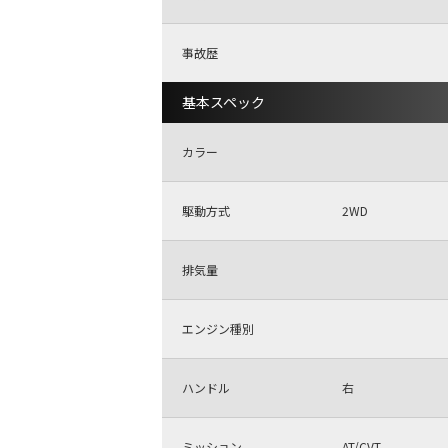
事故歴
基本スペック
カラー
駆動方式
2WD
排気量
エンジン種別
ハンドル
右
ミッション
AT/CVT