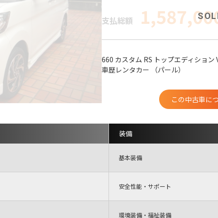
1,587,00
支払総額
660 カスタム RS トップエディション V
車歴レンタカー （パール）
この中古車に
装備
基本装備
安全性能・サポート
環境装備・福祉装備