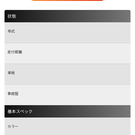
状態
年式
走行距離
車検
事故歴
基本スペック
カラー