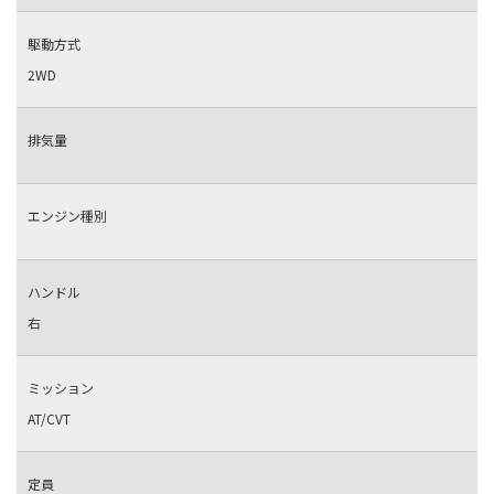
駆動方式
2WD
排気量
エンジン種別
ハンドル
右
ミッション
AT/CVT
定員