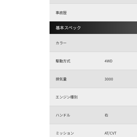
事故歴
基本スペック
カラー
駆動方式
4WD
排気量
3000
エンジン種別
ハンドル
右
ミッション
AT/CVT