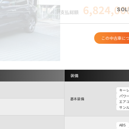
6,824,00
支払総額
この中古車に
装備
キー
パワ
基本装備
エア
サン
ABS