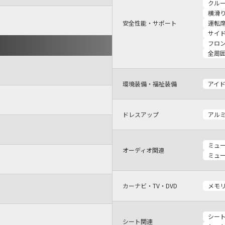
クル
横滑
安全性能・サポート
運転
サイ
フロ
全周
環境装備・福祉装備
アイ
ドレスアップ
アル
ミュ
オーディオ関連
ミュ
カーナビ・TV・DVD
メモ
シー
シート関連