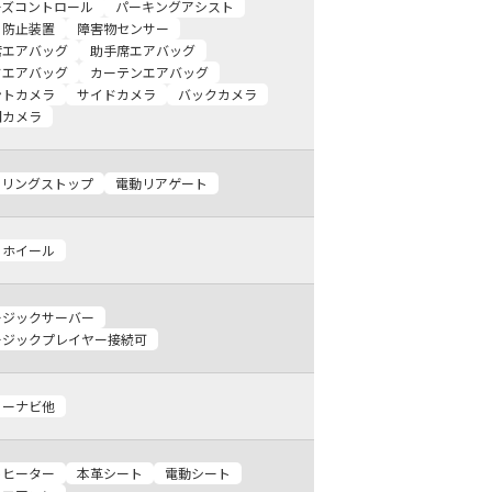
ーズコントロール
パーキングアシスト
り防止装置
障害物センサー
席エアバッグ
助手席エアバッグ
ドエアバッグ
カーテンエアバッグ
ントカメラ
サイドカメラ
バックカメラ
囲カメラ
ドリングストップ
電動リアゲート
ミホイール
ージックサーバー
ージックプレイヤー接続可
リーナビ他
トヒーター
本革シート
電動シート