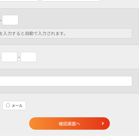
-
-
-
メール
確認画面へ